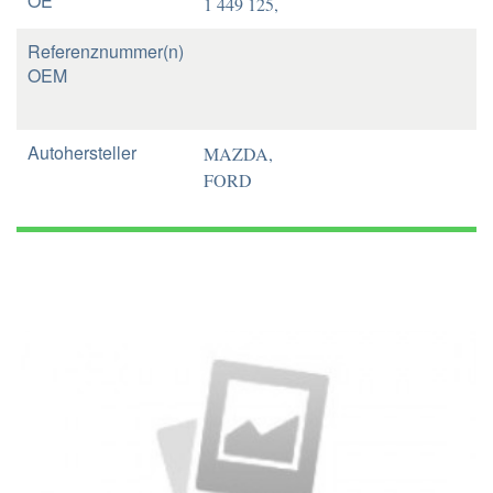
OE
1 449 125,
Referenznummer(n)
OEM
Autohersteller
MAZDA,
FORD