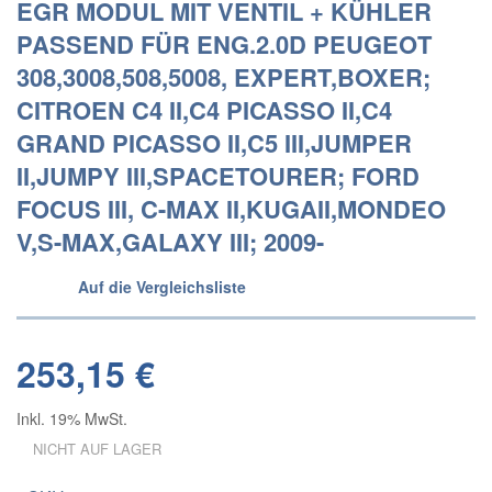
EGR MODUL MIT VENTIL + KÜHLER
PASSEND FÜR ENG.2.0D PEUGEOT
308,3008,508,5008, EXPERT,BOXER;
CITROEN C4 II,C4 PICASSO II,C4
GRAND PICASSO II,C5 III,JUMPER
II,JUMPY III,SPACETOURER; FORD
FOCUS III, C-MAX II,KUGAII,MONDEO
V,S-MAX,GALAXY III; 2009-
Auf die Vergleichsliste
253,15 €
Inkl. 19% MwSt.
NICHT AUF LAGER