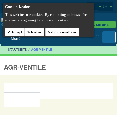
Cookie Notice.
This websites use cookies. By continuing to browse the
site you are agreeing to our use of cookies.
KONTAKTIEREN SIE UNS
Accept
Schließen
Mehr Informationen
Menü
STARTSEITE
/
AGR-VENTILE
AGR-VENTILE