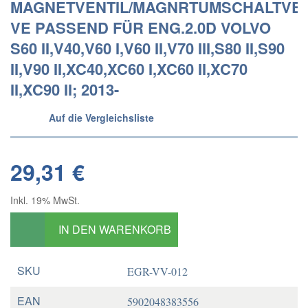
MAGNETVENTIL/MAGNRTUMSCHALTVEN
VE PASSEND FÜR ENG.2.0D VOLVO
S60 II,V40,V60 I,V60 II,V70 III,S80 II,S90
II,V90 II,XC40,XC60 I,XC60 II,XC70
II,XC90 II; 2013-
Auf die Vergleichsliste
29,31 €
Inkl. 19% MwSt.
IN DEN WARENKORB
SKU
EGR-VV-012
EAN
5902048383556