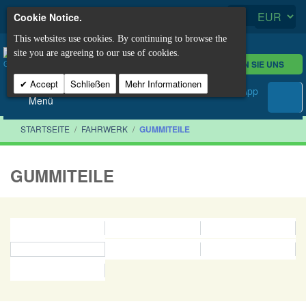
Cookie Notice.
This websites use cookies. By continuing to browse the
site you are agreeing to our use of cookies.
KONTAKTIEREN SIE UNS
Accept
Schließen
Mehr Informationen
Menü
STARTSEITE
/
FAHRWERK
/
GUMMITEILE
GUMMITEILE