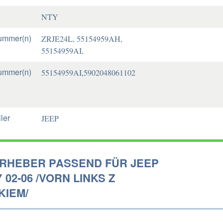
NTY
ummer(n)
ZRJE24L, 55154959AH,
55154959AI,
ummer(n)
55154959AI,5902048061102
ler
JEEP
RHEBER PASSEND FÜR JEEP
 02-06 /VORN LINKS Z
KIEM/