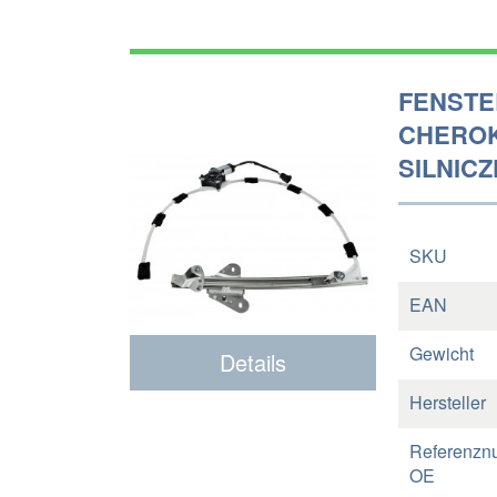
FENSTE
CHEROK
SILNICZ
SKU
EAN
Gewicht
Details
Hersteller
Referenzn
OE