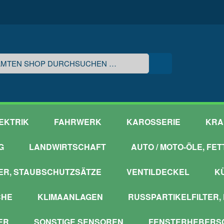
EKTRIK
FAHRWERK
KAROSSERIE
KRA
G
LANDWIRTSCHAFT
AUTO / MOTO-ÖLE, FE
ER, STAUBSCHUTZSÄTZE
VENTILDECKEL
K
CHE
KLIMAANLAGEN
RUSSPARTIKELFILTER,
ER
SONSTIGE SENSOREN
FENSTERHEBERSC