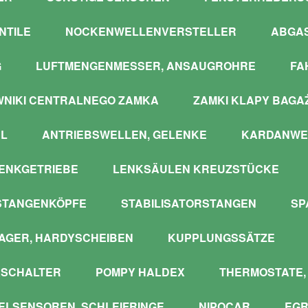
NTILE
NOCKENWELLENVERSTELLER
ABGA
G
LUFTMENGENMESSER, ANSAUGROHRE
FA
WNIKI CENTRALNEGO ZAMKA
ZAMKI KLAPY BAGA
L
ANTRIEBSWELLEN, GELENKE
KARDANWE
ENKGETRIEBE
LENKSÄULEN KREUZSTÜCKE
STANGENKÖPFE
STABILISATORSTANGEN
SP
GER, HARDYSCHEIBEN
KUPPLUNGSSÄTZE
SCHALTER
POMPY HALDEX
THERMOSTATE,
LSENSOREN, SCHLEIFRINGE
NIPOCAR
EGR