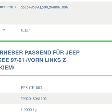
ummer(n)
55154958AI,5902048061096
ler
JEEP
RHEBER PASSEND FÜR JEEP
E 97-01 /VORN LINKS Z
KIEM/
EPS-CH-003
5902048061102
1.9000 kg