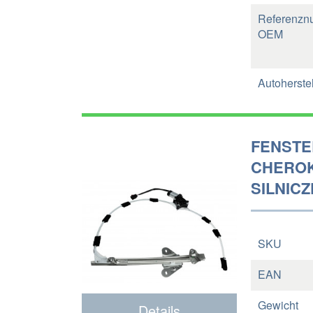
Referenzn
OEM
Autoherstel
FENSTE
CHEROKE
SILNICZ
SKU
EAN
Gewicht
Details