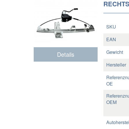
RECHTS 
SKU
EAN
Gewicht
Details
Hersteller
Referenzn
OE
Referenzn
OEM
Autoherstel