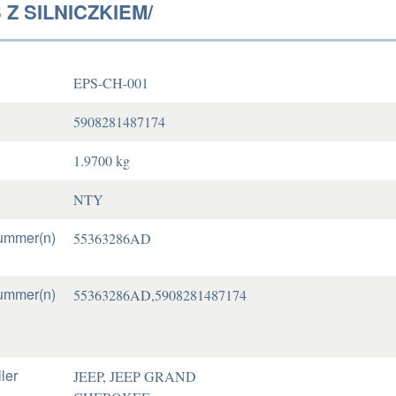
Z SILNICZKIEM/
EPS-CH-001
5908281487174
1.9700 kg
NTY
ummer(n)
55363286AD
ummer(n)
55363286AD,5908281487174
ler
JEEP, JEEP GRAND