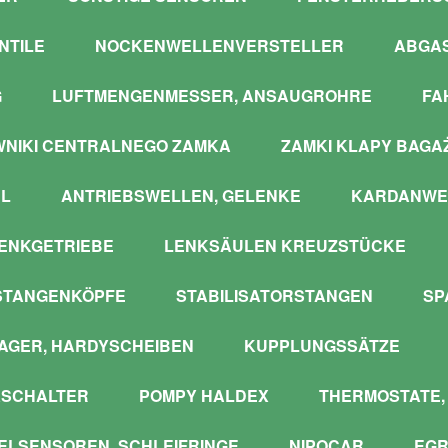
NTILE
NOCKENWELLENVERSTELLER
ABGA
G
LUFTMENGENMESSER, ANSAUGROHRE
FA
WNIKI CENTRALNEGO ZAMKA
ZAMKI KLAPY BAGA
L
ANTRIEBSWELLEN, GELENKE
KARDANWE
ENKGETRIEBE
LENKSÄULEN KREUZSTÜCKE
STANGENKÖPFE
STABILISATORSTANGEN
SP
GER, HARDYSCHEIBEN
KUPPLUNGSSÄTZE
SCHALTER
POMPY HALDEX
THERMOSTATE,
LSENSOREN, SCHLEIFRINGE
NIPOCAR
EGR