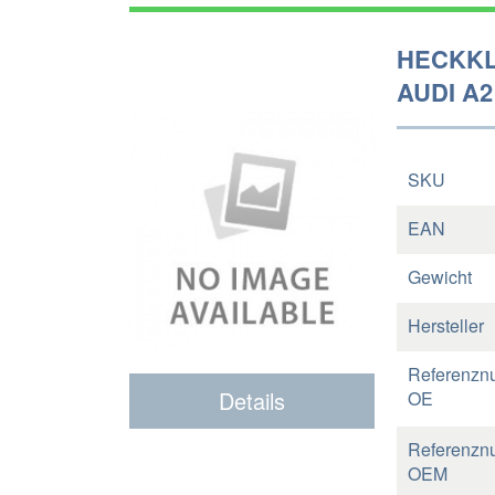
HECKKL
AUDI A2 
SKU
EAN
Gewicht
Hersteller
Referenzn
Details
OE
Referenzn
OEM