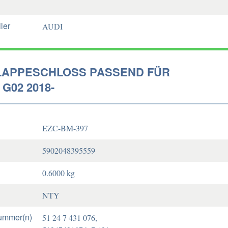
ler
AUDI
APPESCHLOSS PASSEND FÜR
G02 2018-
EZC-BM-397
5902048395559
0.6000 kg
NTY
ummer(n)
51 24 7 431 076,