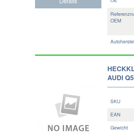
Details
OE
Referenzn
OEM
Autoherstel
HECKKL
AUDI Q5
SKU
EAN
Gewicht