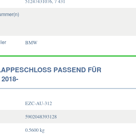
51247431076, 7 431
ummer(n)
ler
BMW
APPESCHLOSS PASSEND FÜR
 2018-
EZC-AU-312
5902048393128
0.5600 kg