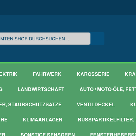
EKTRIK
FAHRWERK
KAROSSERIE
KRA
G
LANDWIRTSCHAFT
AUTO / MOTO-ÖLE, FE
ER, STAUBSCHUTZSÄTZE
VENTILDECKEL
K
CHE
KLIMAANLAGEN
RUSSPARTIKELFILTER,
ER
SONSTIGE SENSOREN
FENSTERHEBERSC