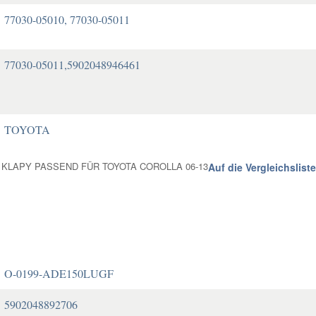
77030-05010, 77030-05011
77030-05011,5902048946461
TOYOTA
 KLAPY PASSEND FÜR TOYOTA COROLLA 06-13
Auf die Vergleichsliste
O-0199-ADE150LUGF
5902048892706