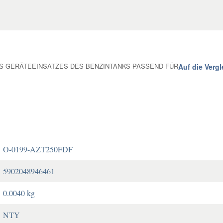
 GERÄTEEINSATZES DES BENZINTANKS PASSEND FÜR
Auf die Vergl
O-0199-AZT250FDF
5902048946461
0.0040 kg
NTY