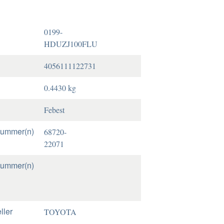
0199-
HDUZJ100FLU
4056111122731
0.4430 kg
Febest
nummer(n)
68720-
22071
nummer(n)
ller
TOYOTA