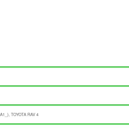
_A1_), TOYOTA RAV 4