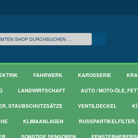
EKTRIK
FAHRWERK
KAROSSERIE
KRA
G
LANDWIRTSCHAFT
AUTO / MOTO-ÖLE, FE
ER, STAUBSCHUTZSÄTZE
VENTILDECKEL
K
CHE
KLIMAANLAGEN
RUSSPARTIKELFILTER,
ER
SONSTIGE SENSOREN
FENSTERHEBERSC