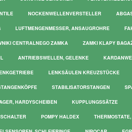
NTILE
NOCKENWELLENVERSTELLER
ABGA
G
LUFTMENGENMESSER, ANSAUGROHRE
FA
WNIKI CENTRALNEGO ZAMKA
ZAMKI KLAPY BAGA
L
ANTRIEBSWELLEN, GELENKE
KARDANWE
ENKGETRIEBE
LENKSÄULEN KREUZSTÜCKE
STANGENKÖPFE
STABILISATORSTANGEN
SP
GER, HARDYSCHEIBEN
KUPPLUNGSSÄTZE
SCHALTER
POMPY HALDEX
THERMOSTATE,
LSENSOREN, SCHLEIFRINGE
NIPOCAR
EGR