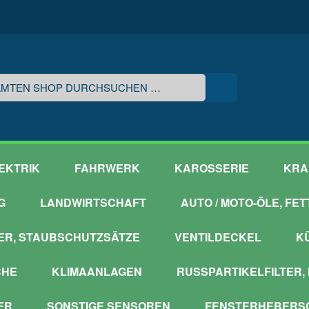
EKTRIK
FAHRWERK
KAROSSERIE
KRA
G
LANDWIRTSCHAFT
AUTO / MOTO-ÖLE, FE
ER, STAUBSCHUTZSÄTZE
VENTILDECKEL
K
CHE
KLIMAANLAGEN
RUSSPARTIKELFILTER,
ER
SONSTIGE SENSOREN
FENSTERHEBERSC