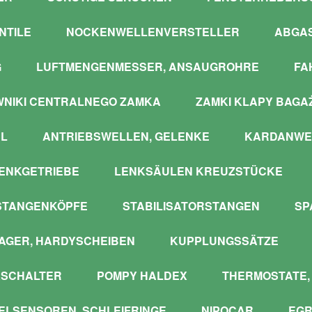
NTILE
NOCKENWELLENVERSTELLER
ABGA
G
LUFTMENGENMESSER, ANSAUGROHRE
FA
WNIKI CENTRALNEGO ZAMKA
ZAMKI KLAPY BAGA
L
ANTRIEBSWELLEN, GELENKE
KARDANWE
ENKGETRIEBE
LENKSÄULEN KREUZSTÜCKE
STANGENKÖPFE
STABILISATORSTANGEN
SP
GER, HARDYSCHEIBEN
KUPPLUNGSSÄTZE
SCHALTER
POMPY HALDEX
THERMOSTATE,
LSENSOREN, SCHLEIFRINGE
NIPOCAR
EGR