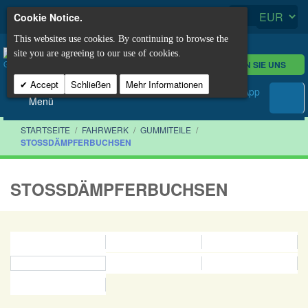
Cookie Notice.
This websites use cookies. By continuing to browse the
site you are agreeing to our use of cookies.
KONTAKTIEREN SIE UNS
Accept
Schließen
Mehr Informationen
Menü
STARTSEITE
/
FAHRWERK
/
GUMMITEILE
/
STOSSDÄMPFERBUCHSEN
STOSSDÄMPFERBUCHSEN