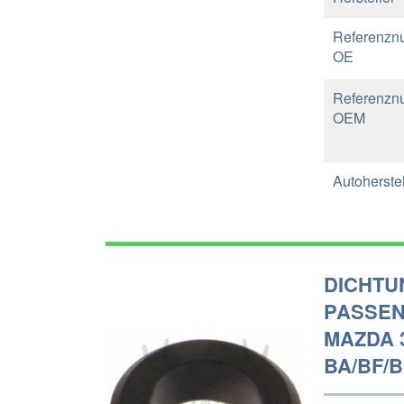
Referenzn
OE
Referenzn
OEM
Autoherstel
DICHTU
PASSEND
MAZDA 3
BA/BF/B