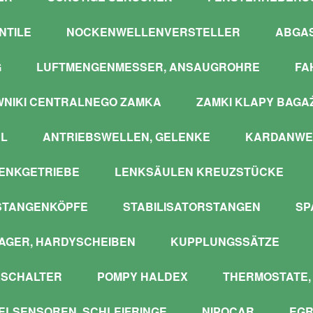
NTILE
NOCKENWELLENVERSTELLER
ABGA
G
LUFTMENGENMESSER, ANSAUGROHRE
FA
WNIKI CENTRALNEGO ZAMKA
ZAMKI KLAPY BAGA
L
ANTRIEBSWELLEN, GELENKE
KARDANWE
ENKGETRIEBE
LENKSÄULEN KREUZSTÜCKE
STANGENKÖPFE
STABILISATORSTANGEN
SP
GER, HARDYSCHEIBEN
KUPPLUNGSSÄTZE
SCHALTER
POMPY HALDEX
THERMOSTATE,
LSENSOREN, SCHLEIFRINGE
NIPOCAR
EGR