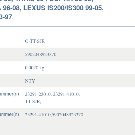
96-08, LEXUS IS200/IS300 99-05,
3-97
O-TT-SJR
5902048923370
0.0020 kg
NTY
ummer(n)
23291-23010, 23291-41010,
TT-SJR,
ummer(n)
23291-41010,5902048923370