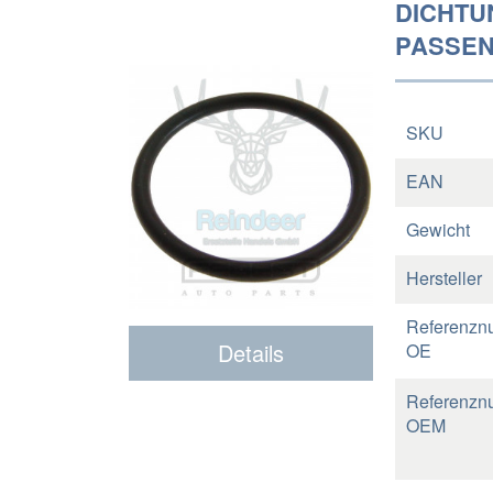
DICHTU
PASSEND
SKU
EAN
Gewicht
Hersteller
Referenzn
Details
OE
Referenzn
OEM