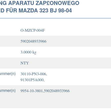
NG APARATU ZAP£ONOWEGO
 FÜR MAZDA 323 BJ 98-04
O-MZCP-004F
5902048933966
3.0000 kg
NTY
ummer(n)
30110-PN3-006,
91301P5A000,
ummer(n)
9954-10-3801,5902048933966