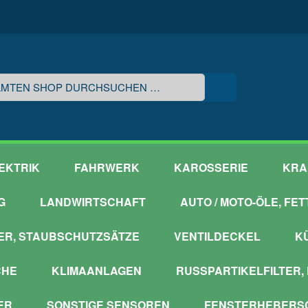
EKTRIK
FAHRWERK
KAROSSERIE
KRA
G
LANDWIRTSCHAFT
AUTO / MOTO-ÖLE, FE
ER, STAUBSCHUTZSÄTZE
VENTILDECKEL
K
CHE
KLIMAANLAGEN
RUSSPARTIKELFILTER,
ER
SONSTIGE SENSOREN
FENSTERHEBERSC