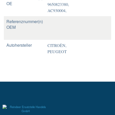
OE
9650823380,
AC930004,
Referenznummer(n)
OEM
Autohersteller
CITROËN,
PEUGEOT