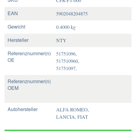
CPR-FT-000
EAN
5902048204875
Gewicht
0.4000 kg
Hersteller
NTY
Referenznummer(n)
51751096,
OE
517510960,
51751097,
Referenznummer(n)
OEM
Autohersteller
ALFA ROMEO,
LANCIA, FIAT