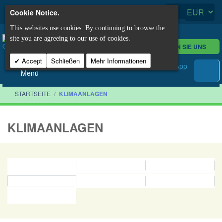
Cookie Notice.
This websites use cookies. By continuing to browse the
site you are agreeing to our use of cookies.
KONTAKTIEREN SIE UNS
Accept
Schließen
Mehr Informationen
Menü
STARTSEITE
/
KLIMAANLAGEN
KLIMAANLAGEN