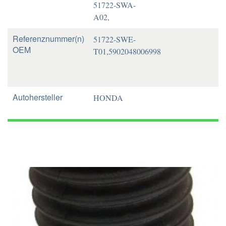
51722-SWA-
A02,
Referenznummer(n)
51722-SWE-
OEM
T01,5902048006998
Autohersteller
HONDA