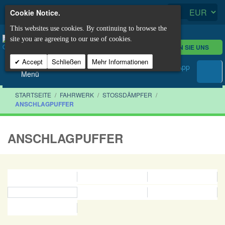
Cookie Notice.
This websites use cookies. By continuing to browse the
site you are agreeing to our use of cookies.
KONTAKTIEREN SIE UNS
Accept
Schließen
Mehr Informationen
Menü
STARTSEITE
/
FAHRWERK
/
STOSSDÄMPFER
/
ANSCHLAGPUFFER
ANSCHLAGPUFFER