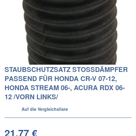
STAUBSCHUTZSATZ STOSSDÄMPFER P
ASSEND FÜR HONDA CR-V 07-12, H
ONDA STREAM 06-, ACURA RDX 06-1
2 /VORN LINKS/
Auf die Vergleichsliste
21,77 €