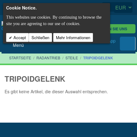
Cookie Notice.
This websites use cookies. By continuing to browse the
site you are agreeing to our use of cookies.
KONTAKTIEREN SIE UNS
Accept
Schließen
Mehr Informationen
Menü
STARTSEITE
/
RADANTRIEB
/
STEILE
/
TRIPOIDGELENK
TRIPOIDGELENK
Es gibt keine Artikel, die dieser Auswahl entsprechen.