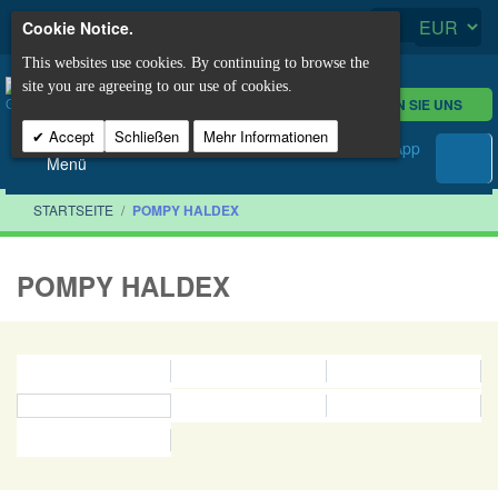
Cookie Notice.
This websites use cookies. By continuing to browse the
site you are agreeing to our use of cookies.
KONTAKTIEREN SIE UNS
Accept
Schließen
Mehr Informationen
Menü
STARTSEITE
/
POMPY HALDEX
POMPY HALDEX