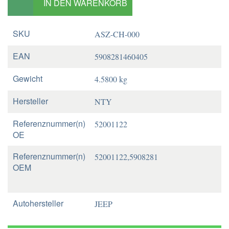
IN DEN WARENKORB
SKU
ASZ-CH-000
EAN
5908281460405
Gewicht
4.5800 kg
Hersteller
NTY
Referenznummer(n)
52001122
OE
Referenznummer(n)
52001122,5908281
OEM
Autohersteller
JEEP