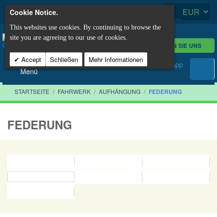
Cookie Notice.
This websites use cookies. By continuing to browse the
site you are agreeing to our use of cookies.
KONTAKTIEREN SIE UNS
Accept
Schließen
Mehr Informationen
Menü
STARTSEITE
/
FAHRWERK
/
AUFHÄNGUNG
/
FEDERUNG
FEDERUNG