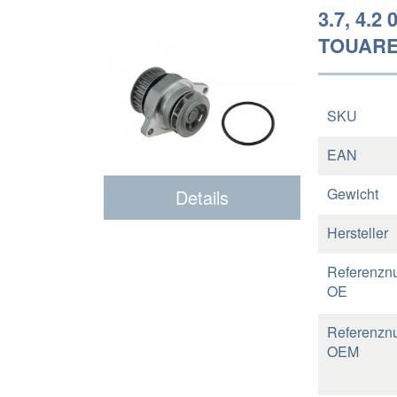
3.7, 4.2 
TOUAREG
SKU
EAN
Gewicht
Details
Hersteller
Referenzn
OE
Referenzn
OEM