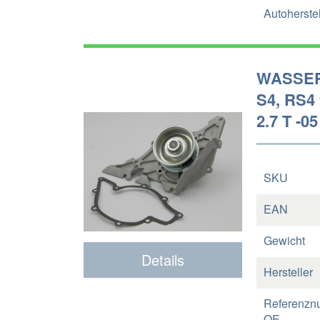
Autoherstel
WASSER
S4, RS4 
2.7 T -05
SKU
EAN
Gewicht
Details
Hersteller
Referenzn
OE