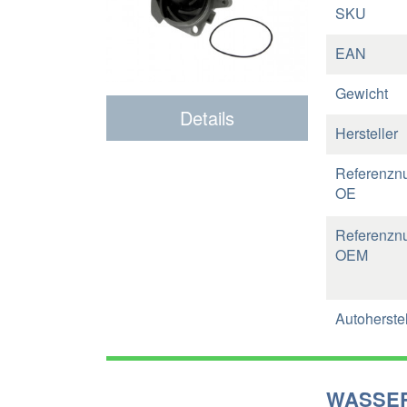
SKU
EAN
Gewicht
Details
Hersteller
Referenzn
OE
Referenzn
OEM
Autoherstel
WASSER