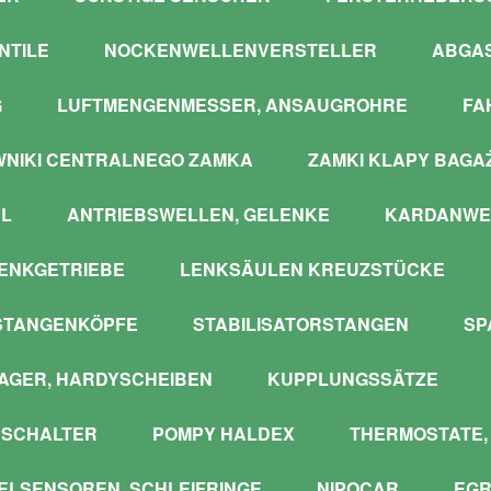
NTILE
NOCKENWELLENVERSTELLER
ABGA
G
LUFTMENGENMESSER, ANSAUGROHRE
FA
WNIKI CENTRALNEGO ZAMKA
ZAMKI KLAPY BAGA
L
ANTRIEBSWELLEN, GELENKE
KARDANWE
ENKGETRIEBE
LENKSÄULEN KREUZSTÜCKE
STANGENKÖPFE
STABILISATORSTANGEN
SP
GER, HARDYSCHEIBEN
KUPPLUNGSSÄTZE
SCHALTER
POMPY HALDEX
THERMOSTATE,
LSENSOREN, SCHLEIFRINGE
NIPOCAR
EGR