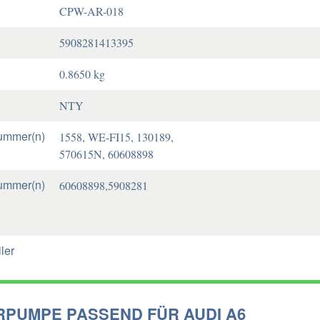
CPW-AR-018
5908281413395
0.8650 kg
NTY
ummer(n)
1558, WE-FI15, 130189,
570615N, 60608898
ummer(n)
60608898,5908281
ler
PUMPE PASSEND FÜR AUDI A6