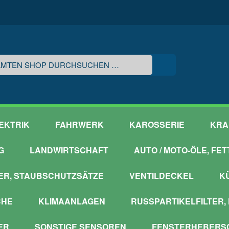
EKTRIK
FAHRWERK
KAROSSERIE
KRA
G
LANDWIRTSCHAFT
AUTO / MOTO-ÖLE, FE
ER, STAUBSCHUTZSÄTZE
VENTILDECKEL
K
CHE
KLIMAANLAGEN
RUSSPARTIKELFILTER,
ER
SONSTIGE SENSOREN
FENSTERHEBERSC