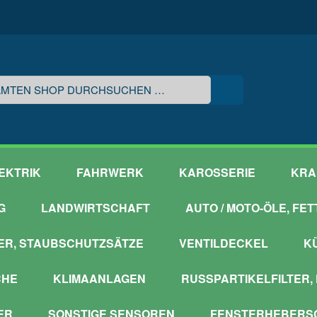
EKTRIK
FAHRWERK
KAROSSERIE
KRA
G
LANDWIRTSCHAFT
AUTO / MOTO-ÖLE, FE
ER, STAUBSCHUTZSÄTZE
VENTILDECKEL
K
CHE
KLIMAANLAGEN
RUSSPARTIKELFILTER,
ER
SONSTIGE SENSOREN
FENSTERHEBERSC