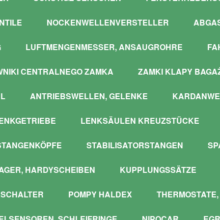
NTILE
NOCKENWELLENVERSTELLER
ABGA
G
LUFTMENGENMESSER, ANSAUGROHRE
FA
WNIKI CENTRALNEGO ZAMKA
ZAMKI KLAPY BAGA
L
ANTRIEBSWELLEN, GELENKE
KARDANWE
ENKGETRIEBE
LENKSÄULEN KREUZSTÜCKE
STANGENKÖPFE
STABILISATORSTANGEN
SP
GER, HARDYSCHEIBEN
KUPPLUNGSSÄTZE
SCHALTER
POMPY HALDEX
THERMOSTATE,
LSENSOREN, SCHLEIFRINGE
NIPOCAR
EGR