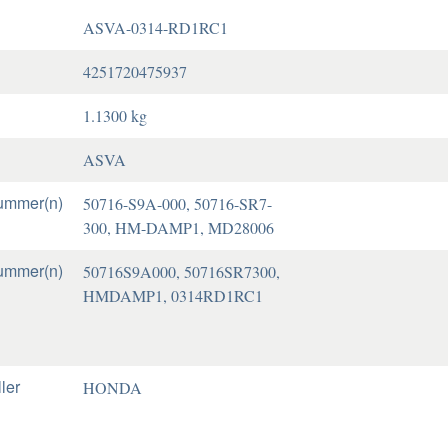
ASVA-0314-RD1RC1
4251720475937
1.1300 kg
ASVA
ummer(n)
50716-S9A-000, 50716-SR7-
300, HM-DAMP1, MD28006
ummer(n)
50716S9A000, 50716SR7300,
HMDAMP1, 0314RD1RC1
ler
HONDA