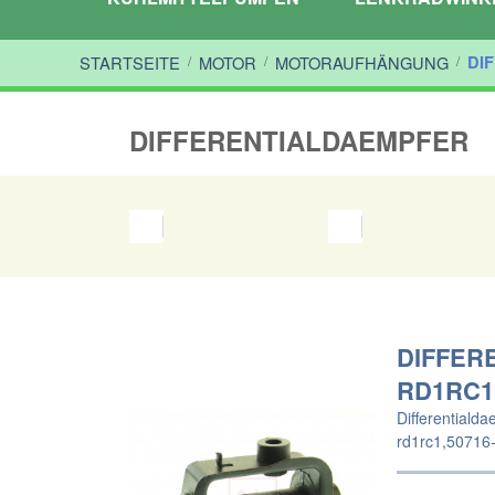
STARTSEITE
/
MOTOR
/
MOTORAUFHÄNGUNG
/
DI
DIFFERENTIALDAEMPFER
DIFFER
RD1RC1
Differentiald
rd1rc1,50716