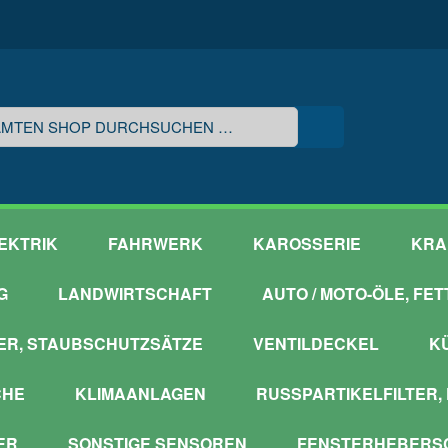
EKTRIK
FAHRWERK
KAROSSERIE
KRA
G
LANDWIRTSCHAFT
AUTO / MOTO-ÖLE, FE
ER, STAUBSCHUTZSÄTZE
VENTILDECKEL
K
CHE
KLIMAANLAGEN
RUSSPARTIKELFILTER,
ER
SONSTIGE SENSOREN
FENSTERHEBERSC