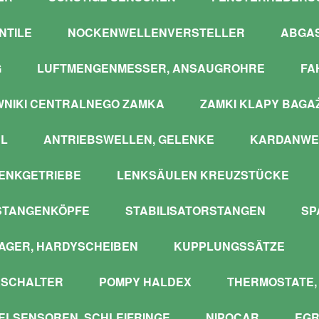
NTILE
NOCKENWELLENVERSTELLER
ABGA
G
LUFTMENGENMESSER, ANSAUGROHRE
FA
WNIKI CENTRALNEGO ZAMKA
ZAMKI KLAPY BAGA
L
ANTRIEBSWELLEN, GELENKE
KARDANWE
ENKGETRIEBE
LENKSÄULEN KREUZSTÜCKE
STANGENKÖPFE
STABILISATORSTANGEN
SP
GER, HARDYSCHEIBEN
KUPPLUNGSSÄTZE
SCHALTER
POMPY HALDEX
THERMOSTATE,
LSENSOREN, SCHLEIFRINGE
NIPOCAR
EGR