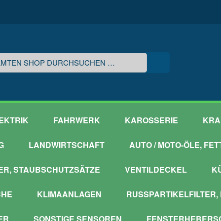
EKTRIK
FAHRWERK
KAROSSERIE
KRA
G
LANDWIRTSCHAFT
AUTO / MOTO-ÖLE, FE
ER, STAUBSCHUTZSÄTZE
VENTILDECKEL
K
CHE
KLIMAANLAGEN
RUSSPARTIKELFILTER,
ER
SONSTIGE SENSOREN
FENSTERHEBERSC