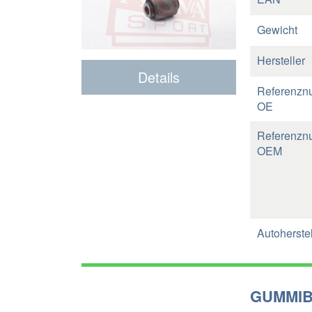
Gewicht
Hersteller
Details
Referenzn
OE
Referenzn
OEM
Autoherstel
GUMMIB