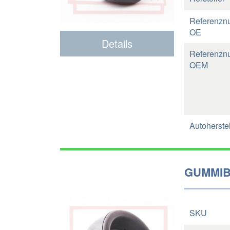
Referenzn
OE
Details
Referenzn
OEM
Autoherstel
GUMMIB
SKU