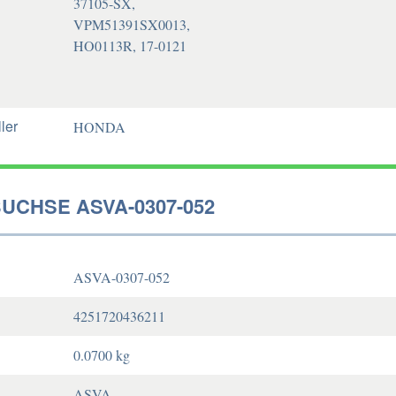
37105-SX,
VPM51391SX0013,
HO0113R, 17-0121
ler
HONDA
UCHSE ASVA-0307-052
ASVA-0307-052
4251720436211
0.0700 kg
ASVA