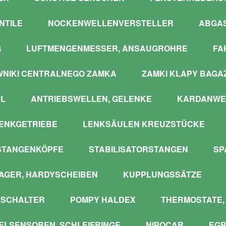
NTILE
NOCKENWELLENVERSTELLER
ABGA
G
LUFTMENGENMESSER, ANSAUGROHRE
FA
WNIKI CENTRALNEGO ZAMKA
ZAMKI KLAPY BAGA
L
ANTRIEBSWELLEN, GELENKE
KARDANWE
ENKGETRIEBE
LENKSÄULEN KREUZSTÜCKE
STANGENKÖPFE
STABILISATORSTANGEN
SP
GER, HARDYSCHEIBEN
KUPPLUNGSSÄTZE
SCHALTER
POMPY HALDEX
THERMOSTATE,
LSENSOREN, SCHLEIFRINGE
NIPOCAR
EGR