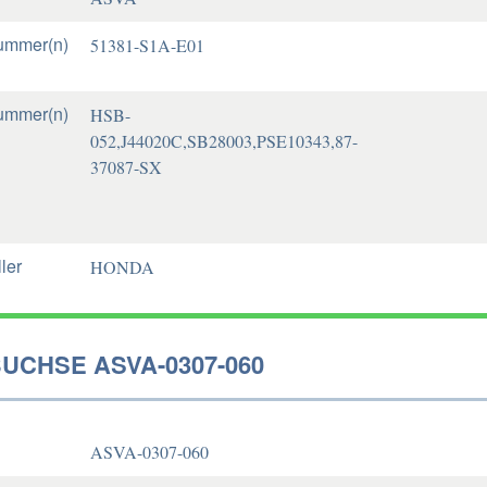
ummer(n)
51381-S1A-E01
ummer(n)
HSB-
052,J44020C,SB28003,PSE10343,87-
37087-SX
ler
HONDA
UCHSE ASVA-0307-060
ASVA-0307-060