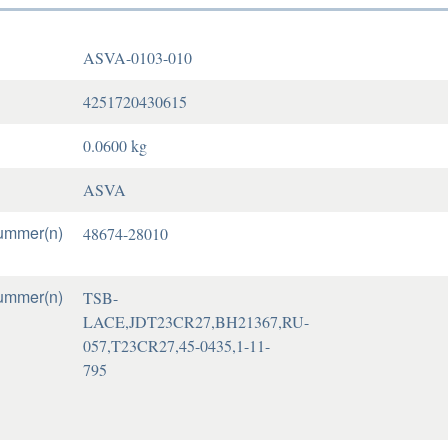
ASVA-0103-010
4251720430615
0.0600 kg
ASVA
ummer(n)
48674-28010
ummer(n)
TSB-
LACE,JDT23CR27,BH21367,RU-
057,T23CR27,45-0435,1-11-
795