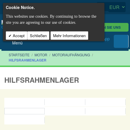
Cookie Notice.
This websites use cookies. By continuing to browse the
site you are agreeing to our use of cookies.
KONTAKTIEREN SIE UNS
Accept
Schließen
Mehr Informationen
Menü
STARTSEITE
/
MOTOR
/
MOTORAUFHÄNGUNG
/
HILFSRAHMENLAGER
HILFSRAHMENLAGER