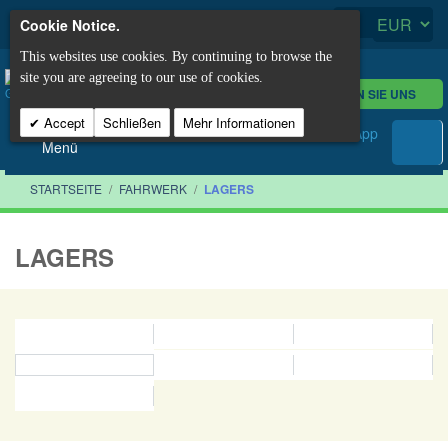
Cookie Notice.
This websites use cookies. By continuing to browse the
site you are agreeing to our use of cookies.
KONTAKTIEREN SIE UNS
Accept
Schließen
Mehr Informationen
Menü
STARTSEITE
/
FAHRWERK
/
LAGERS
LAGERS