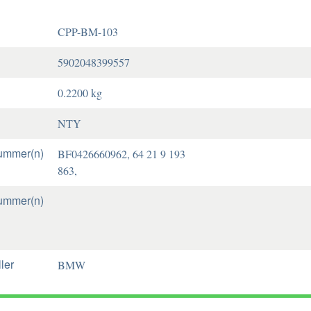
CPP-BM-103
5902048399557
0.2200 kg
NTY
ummer(n)
BF0426660962, 64 21 9 193
863,
ummer(n)
ler
BMW