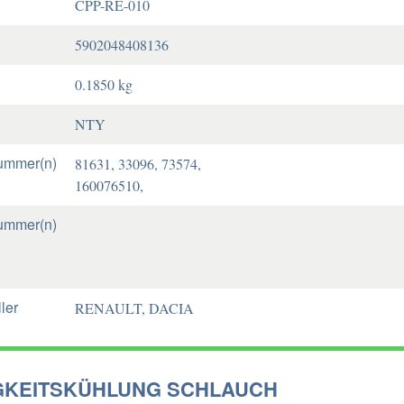
CPP-RE-010
5902048408136
0.1850 kg
NTY
ummer(n)
81631, 33096, 73574,
160076510,
ummer(n)
ler
RENAULT, DACIA
GKEITSKÜHLUNG SCHLAUCH