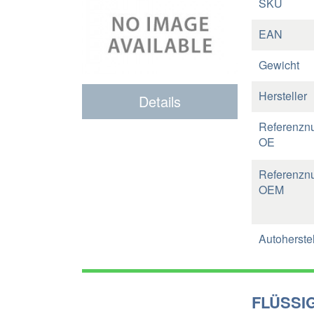
SKU
EAN
Gewicht
Hersteller
Details
Referenzn
OE
Referenzn
OEM
Autoherstel
FLÜSSI