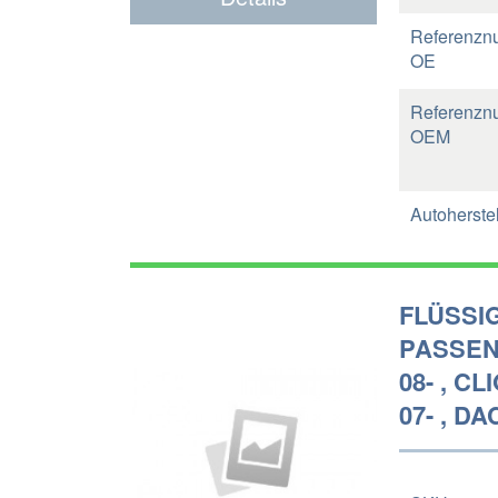
Referenzn
OE
Referenzn
OEM
Autoherstel
FLÜSSI
PASSEND
08- , CLI
07- , DA