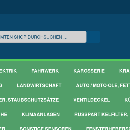
EKTRIK
FAHRWERK
KAROSSERIE
KRA
G
LANDWIRTSCHAFT
AUTO / MOTO-ÖLE, FE
ER, STAUBSCHUTZSÄTZE
VENTILDECKEL
K
CHE
KLIMAANLAGEN
RUSSPARTIKELFILTER,
ER
SONSTIGE SENSOREN
FENSTERHEBERSC