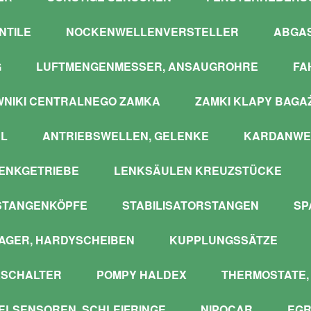
NTILE
NOCKENWELLENVERSTELLER
ABGA
G
LUFTMENGENMESSER, ANSAUGROHRE
FA
WNIKI CENTRALNEGO ZAMKA
ZAMKI KLAPY BAGA
L
ANTRIEBSWELLEN, GELENKE
KARDANWE
ENKGETRIEBE
LENKSÄULEN KREUZSTÜCKE
STANGENKÖPFE
STABILISATORSTANGEN
SP
GER, HARDYSCHEIBEN
KUPPLUNGSSÄTZE
SCHALTER
POMPY HALDEX
THERMOSTATE,
LSENSOREN, SCHLEIFRINGE
NIPOCAR
EGR