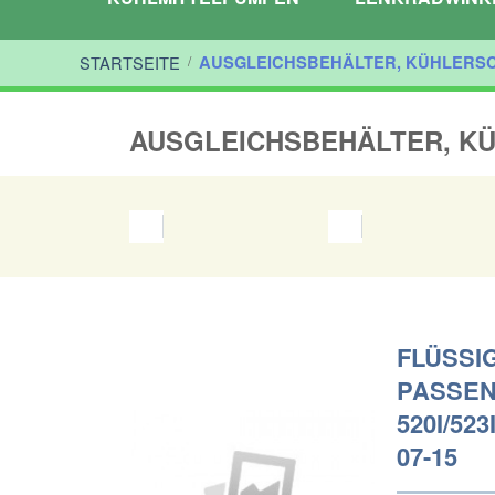
STARTSEITE
/
AUSGLEICHSBEHÄLTER, KÜHLERS
AUSGLEICHSBEHÄLTER, K
FLÜSSI
PASSEND
520I/523I
07-15