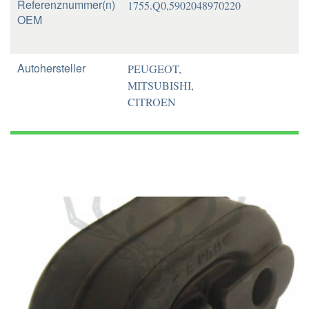
Referenznummer(n)
1755.Q0,5902048970220
OEM
Autohersteller
PEUGEOT,
MITSUBISHI,
CITROEN