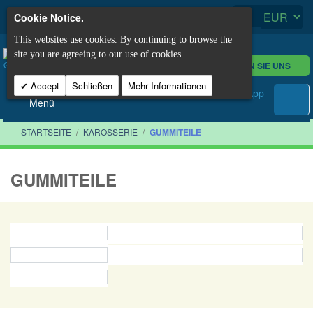
Cookie Notice.
This websites use cookies. By continuing to browse the
site you are agreeing to our use of cookies.
KONTAKTIEREN SIE UNS
Accept
Schließen
Mehr Informationen
Menü
STARTSEITE
/
KAROSSERIE
/
GUMMITEILE
GUMMITEILE