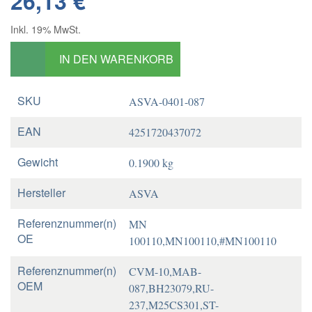
26,13 €
Inkl. 19% MwSt.
IN DEN WARENKORB
SKU
ASVA-0401-087
EAN
4251720437072
Gewicht
0.1900 kg
Hersteller
ASVA
Referenznummer(n)
MN
OE
100110,MN100110,#MN100110
Referenznummer(n)
CVM-10,MAB-
OEM
087,BH23079,RU-
237,M25CS301,ST-