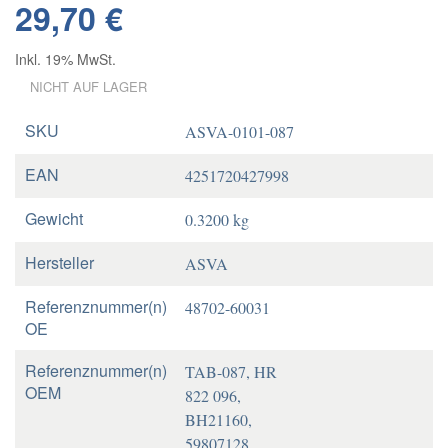
29,70 €
Inkl. 19% MwSt.
NICHT AUF LAGER
SKU
ASVA-0101-087
EAN
4251720427998
Gewicht
0.3200 kg
Hersteller
ASVA
Referenznummer(n)
48702-60031
OE
Referenznummer(n)
TAB-087, HR
OEM
822 096,
BH21160,
59807128,