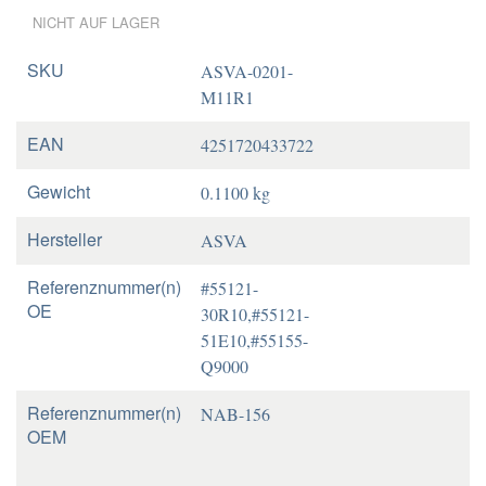
NICHT AUF LAGER
SKU
ASVA-0201-
M11R1
EAN
4251720433722
Gewicht
0.1100 kg
Hersteller
ASVA
Referenznummer(n)
#55121-
OE
30R10,#55121-
51E10,#55155-
Q9000
Referenznummer(n)
NAB-156
OEM