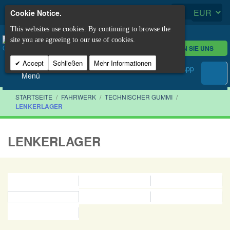
Cookie Notice.
This websites use cookies. By continuing to browse the
site you are agreeing to our use of cookies.
KONTAKTIEREN SIE UNS
Accept
Schließen
Mehr Informationen
Menü
STARTSEITE
/
FAHRWERK
/
TECHNISCHER GUMMI
/
LENKERLAGER
LENKERLAGER