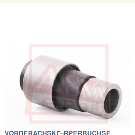
VORDERACHSKГ–RPERBUCHSE