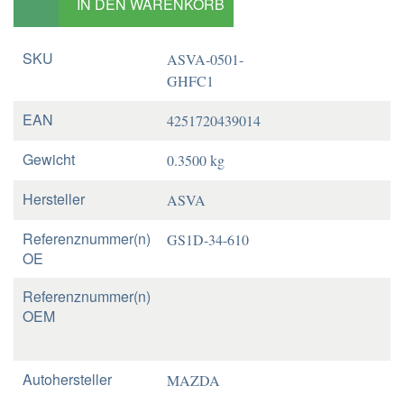
IN DEN WARENKORB
SKU
ASVA-0501-
GHFC1
EAN
4251720439014
Gewicht
0.3500 kg
Hersteller
ASVA
Referenznummer(n)
GS1D-34-610
OE
Referenznummer(n)
OEM
Autohersteller
MAZDA