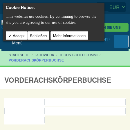
Cookie Notice.
This websites use cookies. By continuing to browse the
site you are agreeing to our use of cookies.
KONTAKTIEREN SIE UNS
Accept
Schließen
Mehr Informationen
Menü
STARTSEITE
/
FAHRWERK
/
TECHNISCHER GUMMI
/
VORDERACHSKÖRPERBUCHSE
VORDERACHSKÖRPERBUCHSE