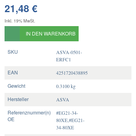
21,48 €
Inkl. 19% MwSt.
IN DEN WARENKORB
SKU
ASVA-0501-
ERFC1
EAN
4251720438895
Gewicht
0.3100 kg
Hersteller
ASVA
Referenznummer(n)
#EG21-34-
OE
80XE,#EG21-
34-80XE