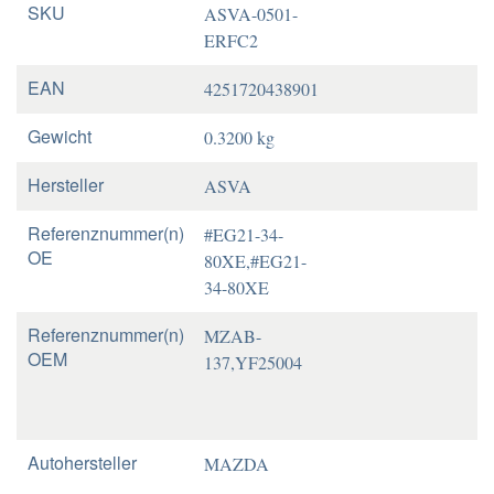
SKU
ASVA-0501-
ERFC2
EAN
4251720438901
Gewicht
0.3200 kg
Hersteller
ASVA
Referenznummer(n)
#EG21-34-
OE
80XE,#EG21-
34-80XE
Referenznummer(n)
MZAB-
OEM
137,YF25004
Autohersteller
MAZDA