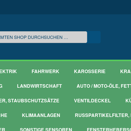
EKTRIK
FAHRWERK
KAROSSERIE
KRA
G
LANDWIRTSCHAFT
AUTO / MOTO-ÖLE, FE
ER, STAUBSCHUTZSÄTZE
VENTILDECKEL
K
CHE
KLIMAANLAGEN
RUSSPARTIKELFILTER,
ER
SONSTIGE SENSOREN
FENSTERHEBERSC