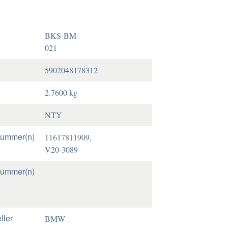
BKS-BM-
021
5902048178312
2.7600 kg
NTY
nummer(n)
11617811909,
V20-3089
nummer(n)
ller
BMW