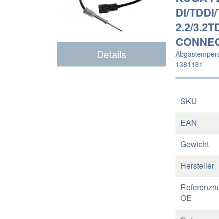
DI/TDDI
2.2/3.2
CONNECT
Details
Abgastemperat
1381181
SKU
EAN
Gewicht
Hersteller
Referenzn
OE