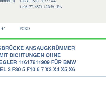
ummer(n)
1606611680, 30777344,
1406177, 6S71-12B59-1BA
ler
FORD
GBRÜCKE ANSAUGKRÜMMER
 MIT DICHTUNGEN OHNE
EGLER 11617811909 FÜR BMW
EL 3 F30 5 F10 6 7 X3 X4 X5 X6