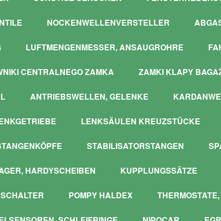
NTILE
NOCKENWELLENVERSTELLER
ABGA
G
LUFTMENGENMESSER, ANSAUGROHRE
FA
WNIKI CENTRALNEGO ZAMKA
ZAMKI KLAPY BAGA
L
ANTRIEBSWELLEN, GELENKE
KARDANWE
ENKGETRIEBE
LENKSÄULEN KREUZSTÜCKE
STANGENKÖPFE
STABILISATORSTANGEN
SP
GER, HARDYSCHEIBEN
KUPPLUNGSSÄTZE
SCHALTER
POMPY HALDEX
THERMOSTATE,
LSENSOREN, SCHLEIFRINGE
NIPOCAR
EGR