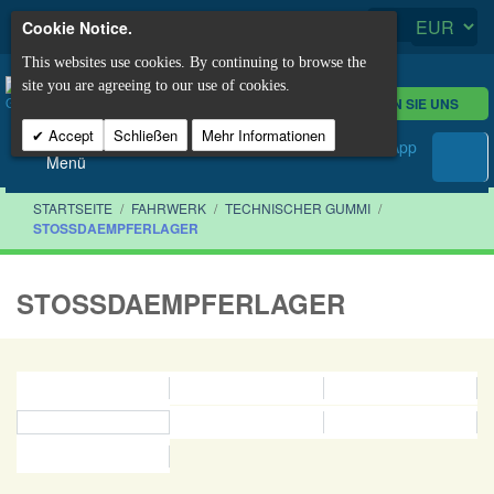
Cookie Notice.
This websites use cookies. By continuing to browse the
site you are agreeing to our use of cookies.
KONTAKTIEREN SIE UNS
Accept
Schließen
Mehr Informationen
Menü
STARTSEITE
/
FAHRWERK
/
TECHNISCHER GUMMI
/
STOSSDAEMPFERLAGER
STOSSDAEMPFERLAGER