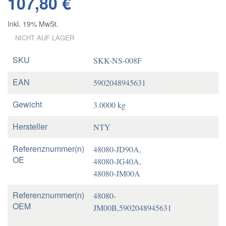
107,80 €
Inkl. 19% MwSt.
NICHT AUF LAGER
SKU
SKK-NS-008F
EAN
5902048945631
Gewicht
3.0000 kg
Hersteller
NTY
Referenznummer(n)
48080-JD90A,
OE
48080-JG40A,
48080-JM00A
Referenznummer(n)
48080-
OEM
JM00B,5902048945631