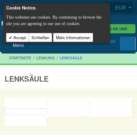
Cookie Notice.
This websites use cookies. By continuing to browse the
site you are agreeing to our use of cookies.
KONTAKTIEREN SIE UNS
Accept
Schließen
Mehr Informationen
Menü
STARTSEITE
/
LENKUNG
/
LENKSÄULE
LENKSÄULE