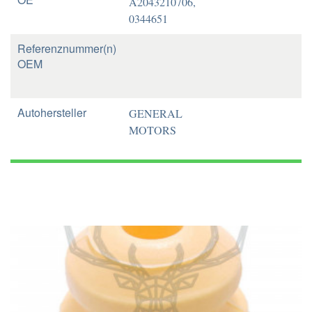
A2043210706,
0344651
Referenznummer(n)
OEM
Autohersteller
GENERAL
MOTORS