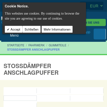
Cookie Notice.
This websites use cookies. By continuing to browse the
site you are agreeing to our use of cookies.
KONTAKTIEREN SIE UNS
Accept
Schließen
Mehr Informationen
Menü
STARTSEITE
/
FAHRWERK
/
GUMMITEILE
/
STOSSDÄMPFER ANSCHLAGPUFFER
STOSSDÄMPFER A
NSCHLAGPUFFER