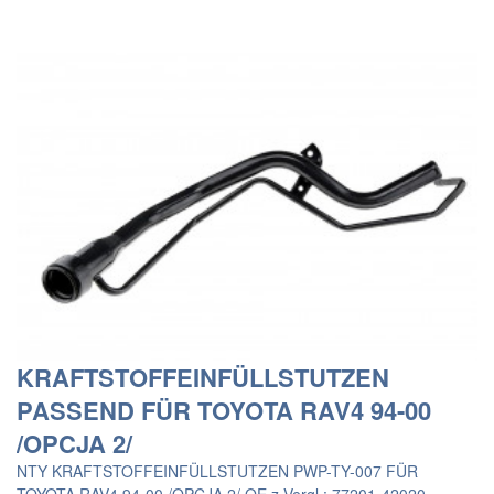
KRAFTSTOFFEINFÜLLSTUTZEN
PASSEND FÜR TOYOTA RAV4 94-00
/OPCJA 2/
NTY KRAFTSTOFFEINFÜLLSTUTZEN PWP-TY-007 FÜR
TOYOTA RAV4 94-00 /OPCJA 2/ OE z.Vergl.: 77201-42020