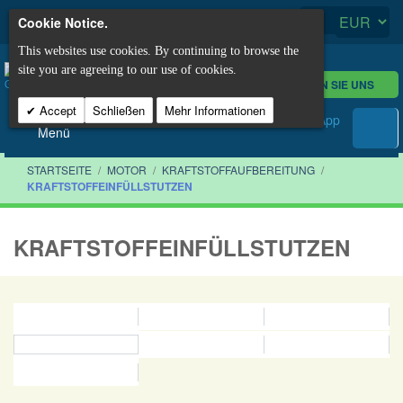
Cookie Notice.
This websites use cookies. By continuing to browse the
site you are agreeing to our use of cookies.
KONTAKTIEREN SIE UNS
Accept
Schließen
Mehr Informationen
Menü
STARTSEITE
/
MOTOR
/
KRAFTSTOFFAUFBEREITUNG
/
KRAFTSTOFFEINFÜLLSTUTZEN
KRAFTSTOFFEINFÜLLSTUTZEN