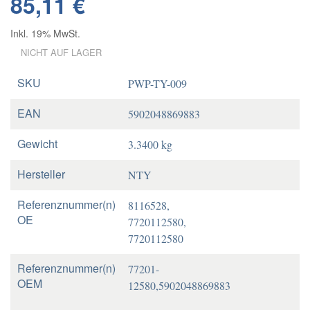
85,11 €
Inkl. 19% MwSt.
NICHT AUF LAGER
SKU
PWP-TY-009
EAN
5902048869883
Gewicht
3.3400 kg
Hersteller
NTY
Referenznummer(n)
8116528,
OE
7720112580,
7720112580
Referenznummer(n)
77201-
OEM
12580,5902048869883