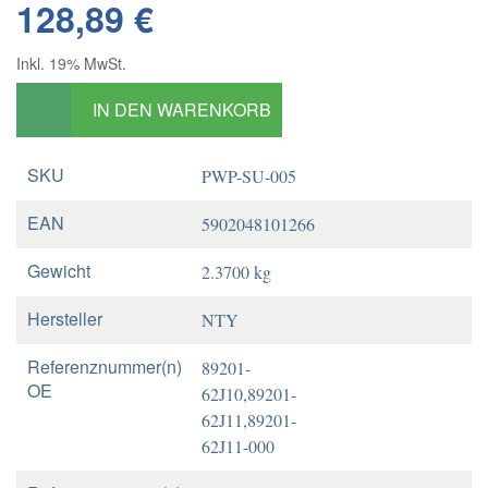
128,89 €
Inkl. 19% MwSt.
IN DEN WARENKORB
SKU
PWP-SU-005
EAN
5902048101266
Gewicht
2.3700 kg
Hersteller
NTY
Referenznummer(n)
89201-
OE
62J10,89201-
62J11,89201-
62J11-000