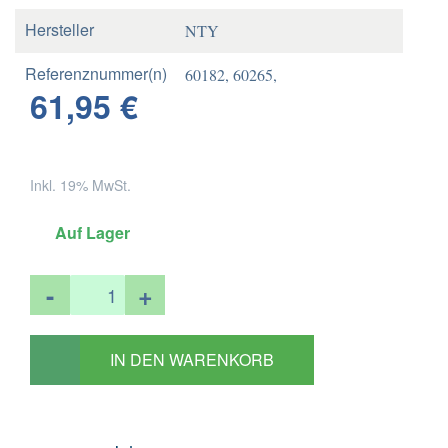
Hersteller
NTY
Referenznummer(n)
60182, 60265,
61,95 €
OE
60272,
1377191,
1466158
Inkl. 19% MwSt.
Referenznummer(n)
Keine Angabe
OEM
Auf Lager
OEM References
1493590,
1508117,
-
+
1595393,
920061040111
IN DEN WARENKORB
OEM References
Keine Angabe
OEM References
Keine Angabe