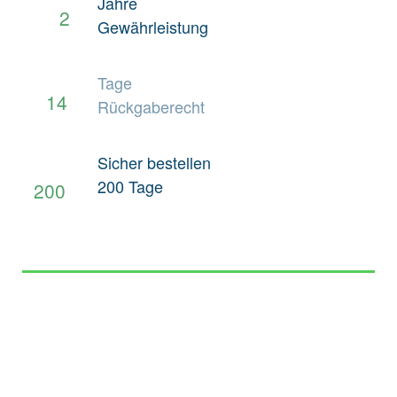
Jahre
Autohersteller
FORD
2
Gewährleistung
Getriebeart
Keine Angabe
Tage
Länge
Nein
14
Rückgaberecht
Sicher bestellen
200 Tage
200