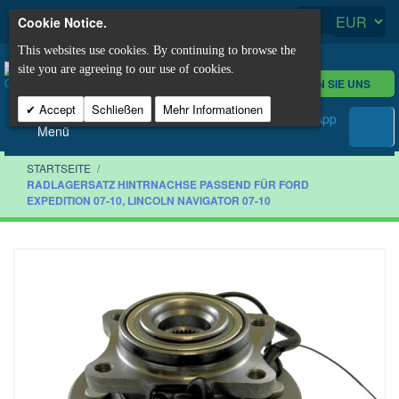
Cookie Notice.
This websites use cookies. By continuing to browse the
site you are agreeing to our use of cookies.
KONTAKTIEREN SIE UNS
Accept
Schließen
Mehr Informationen
Menü
STARTSEITE
/
RADLAGERSATZ HINTRNACHSE PASSEND FÜR FORD
EXPEDITION 07-10, LINCOLN NAVIGATOR 07-10