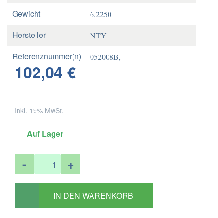
Gewicht
6.2250
Hersteller
NTY
Referenznummer(n)
052008B,
102,04 €
OE
29SKV356,
6L1Z1A049AA,
Referenznummer(n)
7L1Z1109AA,5908281496435
Inkl. 19% MwSt.
OEM
OEM References
9333106,
Auf Lager
6L1Z1A049AA,
7L1Z1109AA,
-
+
541008,
BR930828
IN DEN WARENKORB
OEM References
SP550209,
HUB138,