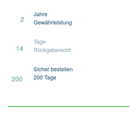
541008,
302764
Jahre
2
Gewährleistung
OEM References
Keine Angabe
Autohersteller
FORD
Tage
14
Rückgaberecht
Getriebeart
Keine Angabe
Länge
Keine Angabe
Sicher bestellen
200 Tage
200