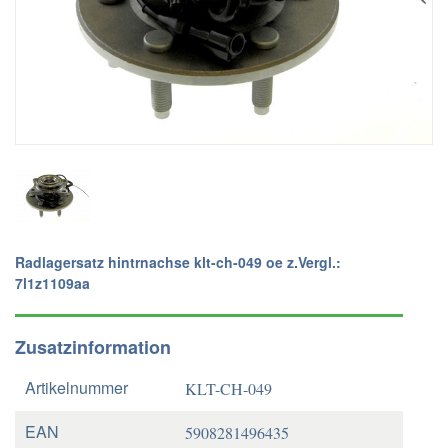
Radlagersatz hintrnachse klt-ch-049 oe z.Vergl.:
7l1z1109aa
Zusatzinformation
Artikelnummer
KLT-CH-049
EAN
5908281496435