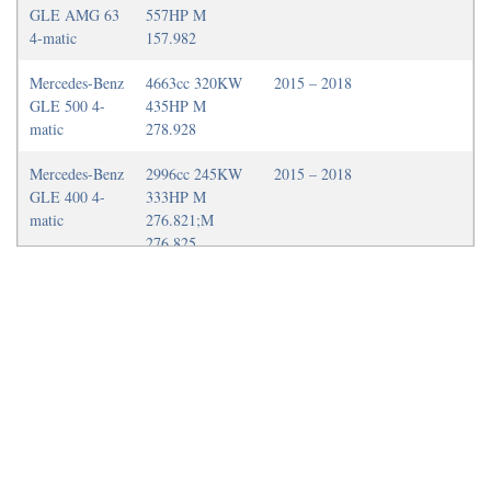
GLE AMG 63
557HP M
4-matic
157.982
Mercedes-Benz
4663cc 320KW
2015 – 2018
GLE 500 4-
435HP M
matic
278.928
Mercedes-Benz
2996cc 245KW
2015 – 2018
GLE 400 4-
333HP M
matic
276.821;M
276.825
Mercedes-Benz
5461cc 410KW
2015 – 2018
GLE AMG 63
557HP M
4-matic
157.982
Mercedes-Benz
5461cc 430KW
2015 – 2018
GLE AMG 63
585HP M
S 4-matic
157.982
Mercedes-Benz
2143cc 150KW
2015 – 2018