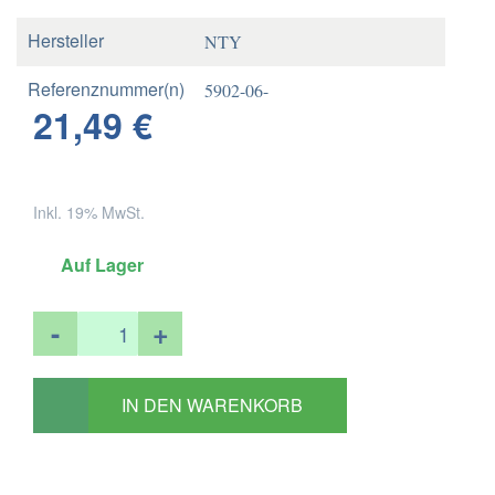
Hersteller
NTY
Referenznummer(n)
5902-06-
21,49 €
OE
0204P,
1668601147,
A1668601147
Inkl. 19% MwSt.
Referenznummer(n)
1668601147,59021
OEM
Auf Lager
OEM References
Keine Angabe
-
+
OEM References
Keine Angabe
OEM References
Keine Angabe
IN DEN WARENKORB
Autohersteller
MERCEDES
Getriebeart
Keine Angabe