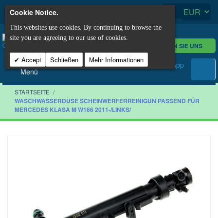
Cookie Notice.
This websites use cookies. By continuing to browse the
site you are agreeing to our use of cookies.
KONTAKTIEREN SIE UNS
Accept
Schließen
Mehr Informationen
Menü
STARTSEITE
/
WASCHWASSERDÜSE SCHEINWERFERREINIGUN PASSEND FÜR
MERCEDES KLASA M W166 2011-/LINKS/